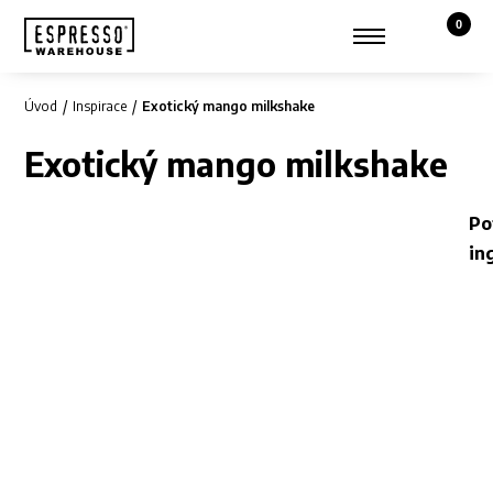
0
Košík,
Zobrazit hledání
Můj účet
Úvod
Inspirace
Exotický mango milkshake
Exotický mango milkshake
Po
in