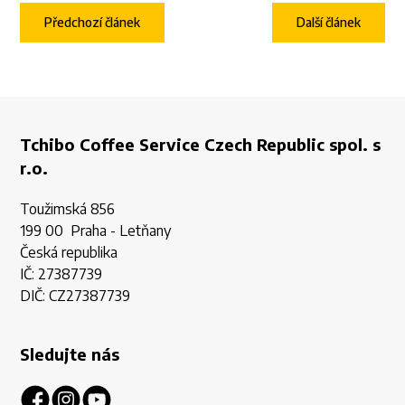
Předchozí článek
Další článek
Tchibo Coffee Service Czech Republic spol. s
r.o.
Toužimská 856
199 00 Praha - Letňany
Česká republika
IČ: 27387739
DIČ: CZ27387739
Sledujte nás