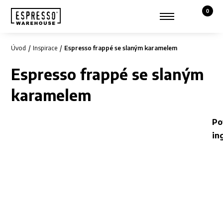
0
Košík,
Zobrazit hledání
Můj účet
Úvod
Inspirace
Espresso frappé se slaným karamelem
Espresso frappé se slaným
karamelem
Po
in