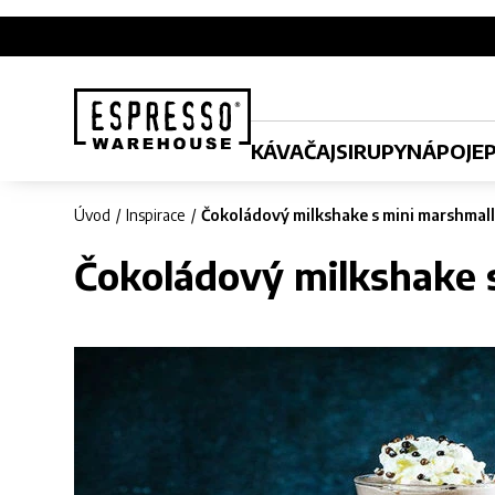
KÁVA
ČAJ
SIRUPY
NÁPOJE
Úvod
Inspirace
Čokoládový milkshake s mini marshmal
Čokoládový milkshake 