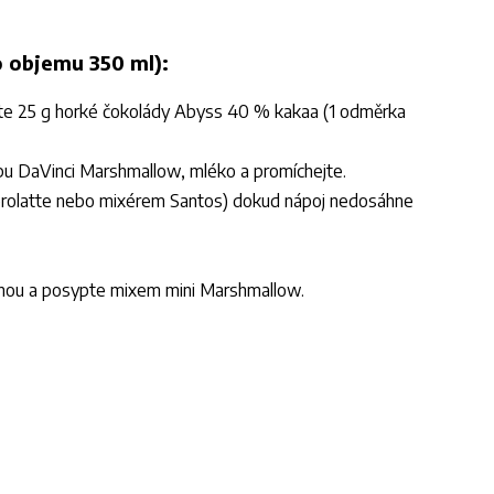
o objemu 350 ml):
jte 25 g horké čokolády Abyss 40 % kakaa (1 odměrka
upu DaVinci Marshmallow, mléko a promíchejte.
erolatte nebo mixérem Santos) dokud nápoj nedosáhne
nou a posypte mixem mini Marshmallow.