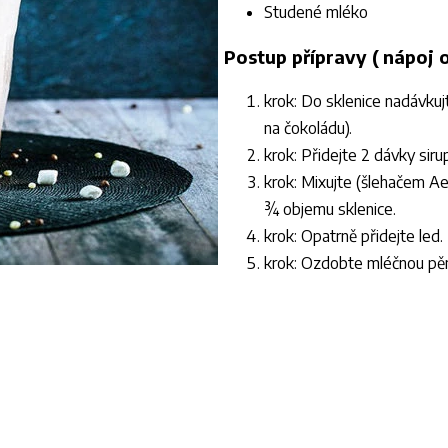
Studené mléko
Postup přípravy ( nápoj 
krok: Do sklenice nadávku
na čokoládu).
krok: Přidejte 2 dávky sir
krok: Mixujte (šlehačem A
¾ objemu sklenice.
krok: Opatrně přidejte led.
krok: Ozdobte mléčnou pě