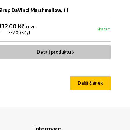
Sirup DaVinci Marshmallow, 1 l
332.00 Kč
s DPH
Skladem
1 l 332.00 Kč / l
Detail produktu
Další článek
Informace