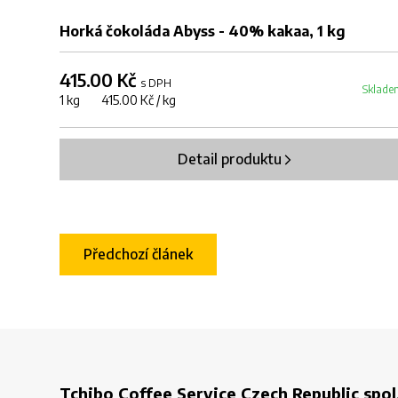
Horká čokoláda Abyss - 40% kakaa, 1 kg
415.00 Kč
s DPH
Sklade
1 kg 415.00 Kč / kg
Detail produktu
Předchozí článek
Tchibo Coffee Service Czech Republic spol.