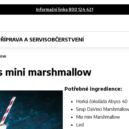
Informační linka 800 124 421
PŘÍPRAVA A SERVIS
OBČERSTVENÍ
low
s mini marshmallow
Potřebné ingredience:
Horká čokoláda Abyss 40
Sirup DaVinci Marshmallo
Mix mini Marshmallow
Led