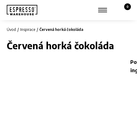
0
Košík,
Zobrazit hledání
Můj účet
Úvod
Inspirace
Červená horká čokoláda
Červená horká čokoláda
Po
in