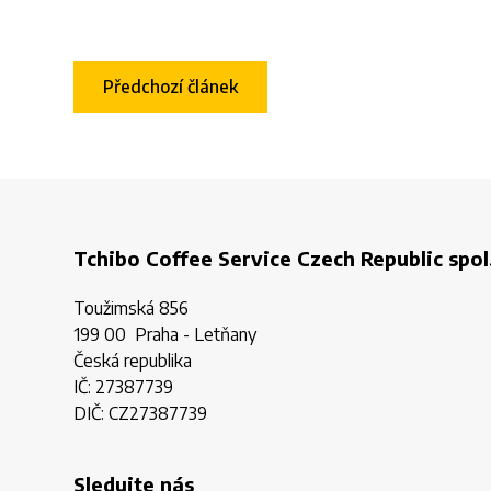
Předchozí článek
Tchibo Coffee Service Czech Republic spol.
Toužimská 856
199 00 Praha - Letňany
Česká republika
IČ: 27387739
DIČ: CZ27387739
Sledujte nás