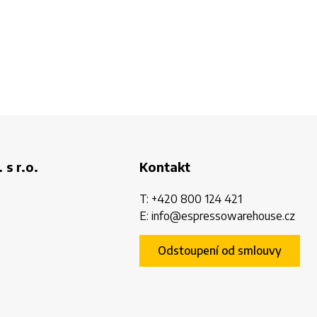
 s r.o.
Kontakt
T:
+420 800 124 421
E:
info@espressowarehouse.cz
Odstoupení od smlouvy