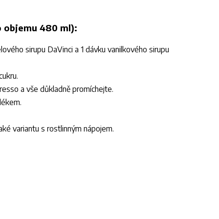
o objemu 480 ml):
lového sirupu DaVinci a 1 dávku vanilkového sirupu
cukru.
presso a vše důkladně promíchejte.
mlékem.
aké variantu s rostlinným nápojem.