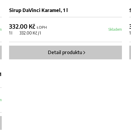
Sirup DaVinci Karamel, 1 l
332.00 Kč
s DPH
m
Skladem
1 l 332.00 Kč / l
Detail produktu
1
m