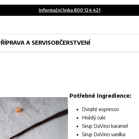
Informační linka 800 124 421
PŘÍPRAVA A SERVIS
OBČERSTVENÍ
Potřebné ingredience:
Dvojité espresso
Hnědý cukr
Sirup DaVinci karamel
Sirup DaVinci vanilka