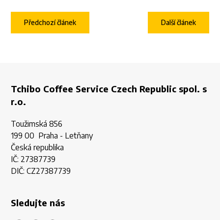
Předchozí článek
Další článek
Tchibo Coffee Service Czech Republic spol. s
r.o.
Toužimská 856
199 00 Praha - Letňany
Česká republika
IČ: 27387739
DIČ: CZ27387739
Sledujte nás